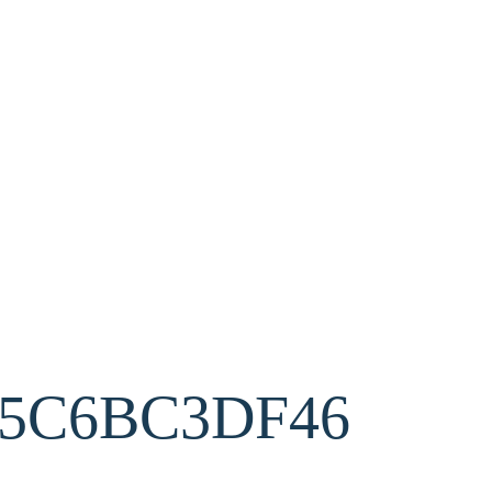
D5C6BC3DF46